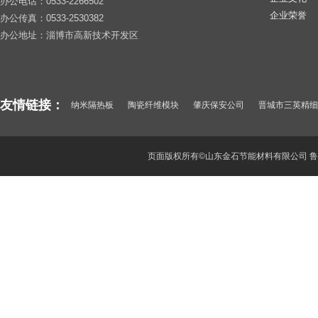
办公电话：0533-2266502
企业荣誉
办公传真：0533-2530382
办公地址：淄博市高新技术开发区
友情链接：
纳米隔热板
陶瓷纤维模块
肇庆保安公司
晋城市三英精细
纳米微孔绝热卷材
惠阳保安公司
山东酒瓶厂
武汉保安公司
深圳保安
东莞保安服务公司
聚氯化铝
顺德保安公司
页面版权所有©山东金石节能材料有限公司
鲁