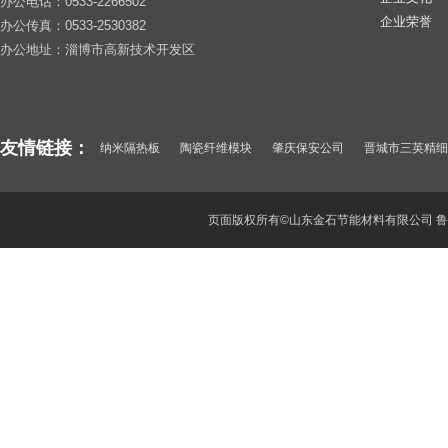
办公电话：0533-2266502
企业荣誉
办公传真：0533-2530382
办公地址：淄博市高新技术开发区
友情链接：
纳米隔热板
陶瓷纤维模块
肇庆保安公司
晋城市三英精细
纳米微孔绝热卷材
惠阳保安公司
山东酒瓶厂
武汉保安公司
深圳保安
东莞保安服务公司
聚氯化铝
顺德保安公司
页面版权所有©山东金石节能材料有限公司
鲁