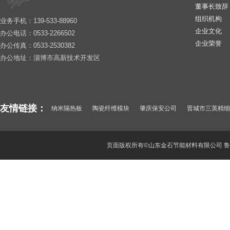
董事长致辞
组织机构
业务手机：139-533-88960
企业文化
办公电话：0533-2266502
企业荣誉
办公传真：0533-2530382
办公地址：淄博市高新技术开发区
友情链接：
纳米隔热板
陶瓷纤维模块
肇庆保安公司
晋城市三英精细
纳米微孔绝热卷材
惠阳保安公司
山东酒瓶厂
武汉保安公司
深圳保安
东莞保安服务公司
聚氯化铝
顺德保安公司
页面版权所有©山东金石节能材料有限公司
鲁