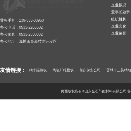
企业概况
董事长致辞
组织机构
业务手机：139-533-88960
企业文化
办公电话：0533-2266502
企业荣誉
办公传真：0533-2530382
办公地址：淄博市高新技术开发区
友情链接：
纳米隔热板
陶瓷纤维模块
肇庆保安公司
晋城市三英精细
纳米微孔绝热卷材
惠阳保安公司
山东酒瓶厂
武汉保安公司
深圳保安
东莞保安服务公司
聚氯化铝
顺德保安公司
页面版权所有©山东金石节能材料有限公司
鲁