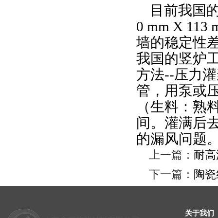
目前我国
0 mm X 113 
墙的稳定性
我国的竖炉
方法
--
压力灌
管，用泵或
（生料：熟
间。灌满后
的漏风问题
上一篇：
耐高
下一篇：
陶瓷
关于我们