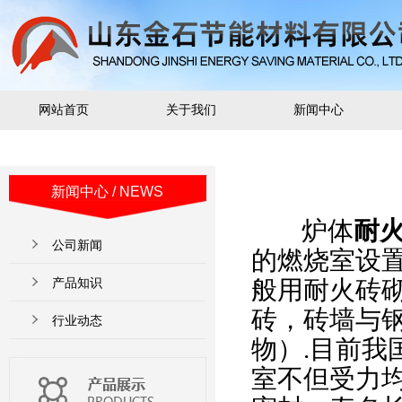
网站首页
关于我们
新闻中心
新闻中心
/ NEWS
炉体
耐
公司新闻
的燃烧室设
产品知识
般用耐火砖
砖，砖墙与
行业动态
物）
.
目前我
室不但受力