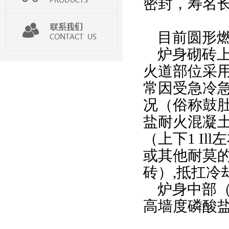
密封，寿名
目前圆形
炉身砌砖
火道部位采
常因受急冷
况（俗称鼓
盐耐火混凝
（上下
1 Ill
左
或其他耐莫
砖）
,
抵扛冷
炉身中部
高墙度磷酸