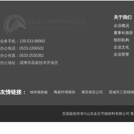
关于我们
企业概况
董事长致辞
组织机构
业务手机：139-533-88960
企业文化
办公电话：0533-2266502
企业荣誉
办公传真：0533-2530382
办公地址：淄博市高新技术开发区
友情链接：
纳米隔热板
陶瓷纤维模块
肇庆保安公司
晋城市三英精细
纳米微孔绝热卷材
惠阳保安公司
山东酒瓶厂
武汉保安公司
深圳保安
东莞保安服务公司
聚氯化铝
顺德保安公司
页面版权所有©山东金石节能材料有限公司
鲁