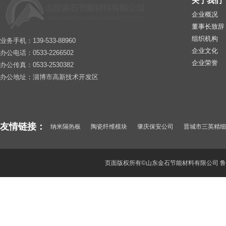
关于我们
企业概况
董事长致辞
组织机构
业务手机：139-533-88960
企业文化
办公电话：0533-2266502
企业荣誉
办公传真：0533-2530382
办公地址：淄博市高新技术开发区
友情链接：
纳米隔热板
陶瓷纤维模块
肇庆保安公司
晋城市三英精细
纳米微孔绝热卷材
惠阳保安公司
山东酒瓶厂
武汉保安公司
深圳保安
东莞保安服务公司
聚氯化铝
顺德保安公司
页面版权所有©山东金石节能材料有限公司
鲁